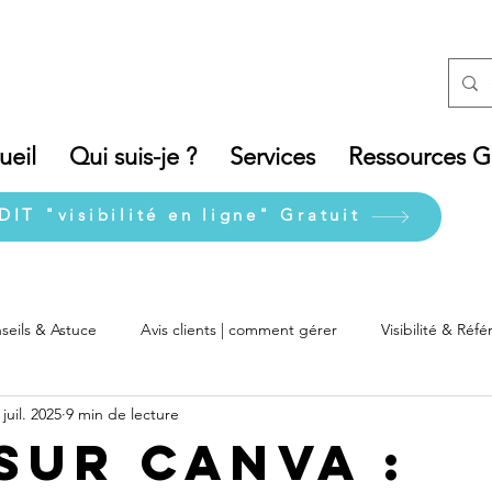
ueil
Qui suis-je ?
Services
Ressources Gr
DIT "visibilité en ligne" Gratuit
seils & Astuce
Avis clients | comment gérer
Visibilité & Ré
 juil. 2025
9 min de lecture
 sur Canva :