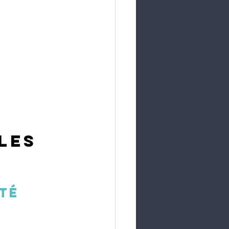
les 
a
té 