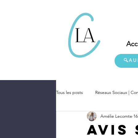
Acc
🔍AU
Tous les posts
Réseaux Sociaux | Con
Amélie Lecomte
16
Avis