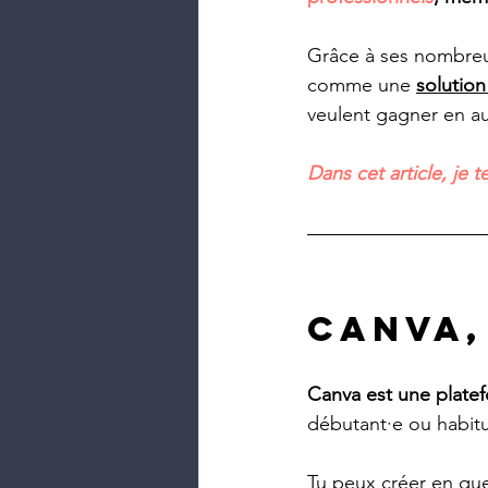
Grâce à ses nombre
comme une 
solution
veulent gagner en au
Dans cet article, je 
Canva,
Canva est une plate
débutant·e ou habitu
Tu peux créer en que