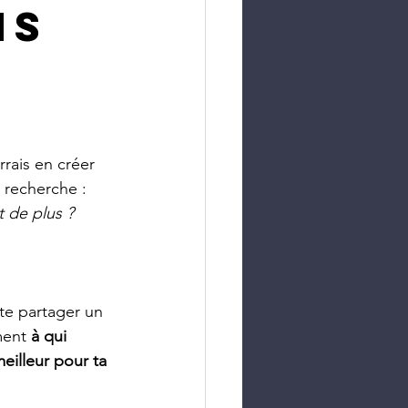
ns
rrais en créer 
 recherche : 
t de plus ?
 te partager un 
ment 
à qui 
eilleur pour ta 