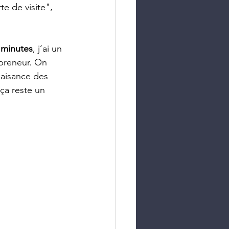
e de visite", 
 minutes
, j’ai un 
preneur. On 
aisance des 
ça reste un 