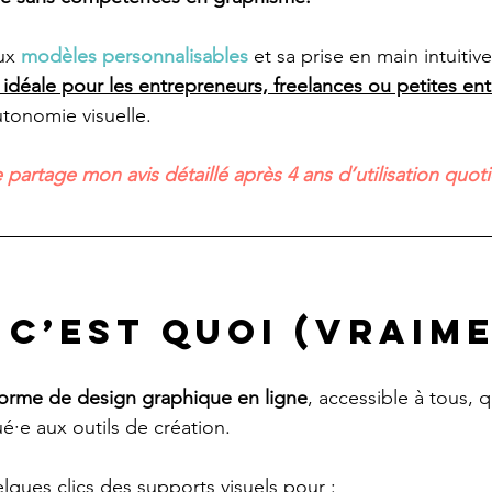
ux 
modèles personnalisables
 et sa prise en main intuitive
 idéale pour les entrepreneurs, freelances ou petites ent
tonomie visuelle. 
te partage mon avis détaillé après 4 ans d’utilisation quot
 c’est quoi (vraime
forme de design graphique en ligne
, accessible à tous, q
é·e aux outils de création.
lques clics des supports visuels pour :