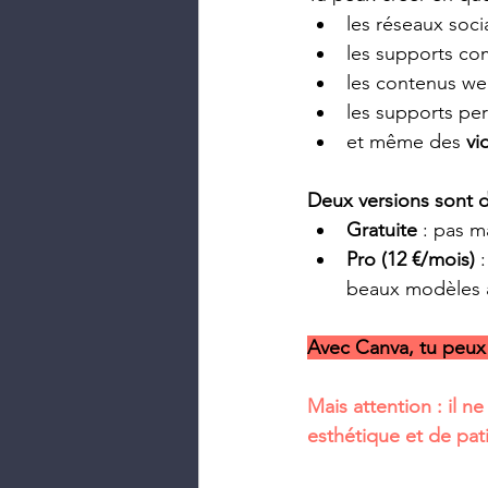
les réseaux soc
les supports com
les contenus we
les supports per
et même des 
vi
Deux versions sont d
Gratuite
 : pas m
Pro (12 €/mois)
 
beaux modèles à 
Avec Canva, tu peux 
Mais attention : il n
esthétique et de pat