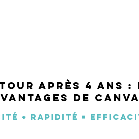
tour après 4 ans : 
avantages de Canv
cité + rapidité = efficaci
e