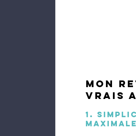
Mon re
vrais 
1. Simpli
maximal