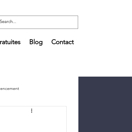
atuites
Blog
Contact
férencement