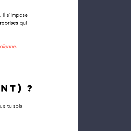
, il s’impose 
reprises 
qui 
idienne.
nt) ?
ue tu sois 