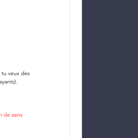
 tu veux des 
ayants).
m de sens 