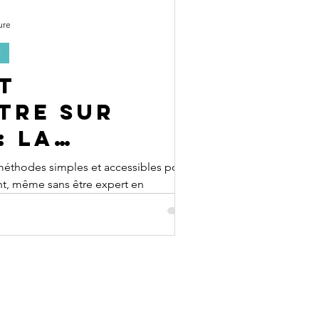
ure
t
t
tre sur
: La
 simple
 méthodes simples et accessibles pour
nt, même sans être expert en
je vais vous
pe comment apparaître sur Google
eprise et attirer ses premiers clients