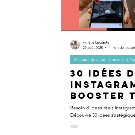
Amélie Lecomte
29 août 2025
11 min de lectur
Réseaux Sociaux | Conseils & As
30 idées 
Instagram
booster 
visibilité
Besoin d’idées réels Instagram 
Découvre 30 idées stratégiques 
engagement et vente !