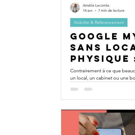
Amélie Lecomte
14 avr.
7 min de lecture
Visibilité & Référencement
Google M
sans loc
physique 
complet 
Contrairement à ce que beauc
un local, un cabinet ou une b
freelanc
Google a prévu une option spé
se déplacent chez leurs clients 
mode “zone de service”. C’es
besoin.