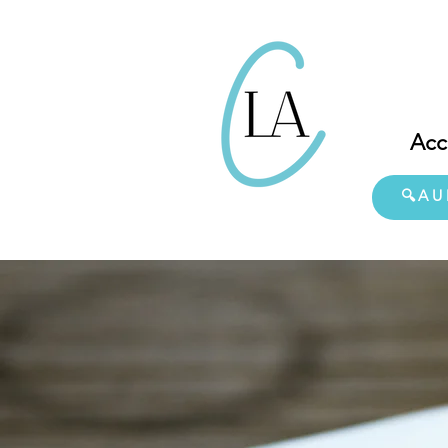
Acc
🔍AU