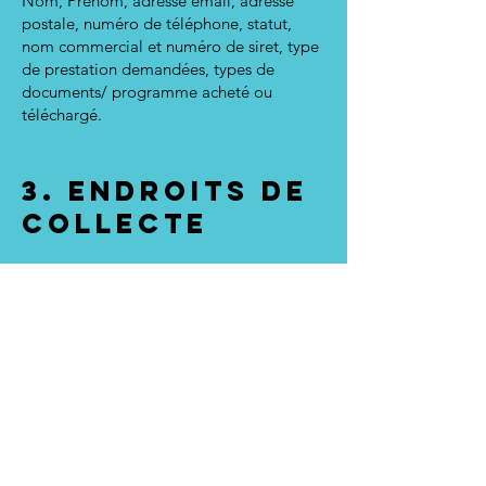
Nom, Prénom, adresse email, adresse
postale, numéro de téléphone, statut,
nom commercial et numéro de siret, type
de prestation demandées, types de
documents/ programme acheté ou
téléchargé.
3. ENDROITS DE
COLLECTE
Amélie Lecomte, peut collecter ses
informations oralement lors de nos RDV
téléphoniques ou physique, lors du
téléchargement ou l'inscription sur ses
pages de capture/vente, lors d'une prise
de contact email.
4. FINALITE DE
COLLECTE