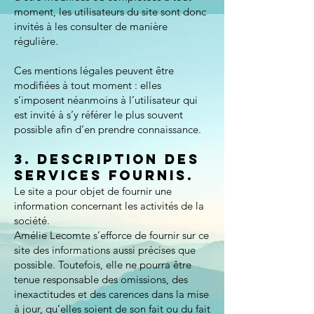
moment, les utilisateurs du site sont donc
invités à les consulter de manière
régulière.
Ces mentions légales peuvent être
modifiées à tout moment : elles
s’imposent néanmoins à l’utilisateur qui
est invité à s’y référer le plus souvent
possible afin d’en prendre connaissance.
3. Description des
services fournis.
Le site a pour objet de fournir une
information concernant les activités de la
société.
Amélie Lecomte s’efforce de fournir sur ce
site des informations aussi précises que
possible. Toutefois, elle ne pourra être
tenue responsable des omissions, des
inexactitudes et des carences dans la mise
à jour, qu’elles soient de son fait ou du fait