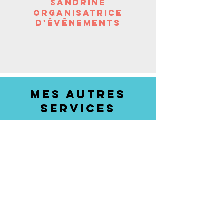
Sandrine
organisatrice
d'évènements
MES AUTRES
SERVICES
STRATEGIE
DIGITALe
Accompagnement personnalisé pour
définir
votre stratégie
de visibilité en ligne!