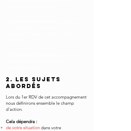
problématiques, vos idées et les
choses à mettre en place.
un plan d'actions précis
à réaliser pour
la prochaine séance. pour une
formation réseaux sociaux à Ajaccio sur
mesure.
un bilan en fin de trimestre
pour voir
les statistiques et les choses à
développer par la suite.
2. Les sujets
abordés
Lors du 1er RDV de cet accompagnement
nous définirons ensemble le champ
d'action.
Cela dépendra :
de votre situation
dans votre