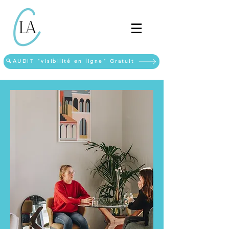
🔍AUDIT "visibilité en ligne" Gratuit