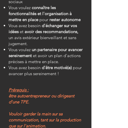
sociaux
Vous voulez
connaître les
fonctionnalités et l'organisation à
mettre en place
pour
rester autonome
Vous avez besoin
d'échanger sur vos
idées
et
avoir des recommandations,
un avis extérieur bienveillant et sans
jugement.​
Vous voulez
un partenaire pour avancer
sereinement
et avoir un plan d'actions
précises à mettre en place.​
Vous avez besoin
d'être motivé(e)
pour
avancer plus sereinement !​
Prérequis :
être autoentrepreneur ou dirigeant
d'une TPE.
Vouloir garder la main sur sa
communication, tant sur la production
que sur l'animation.