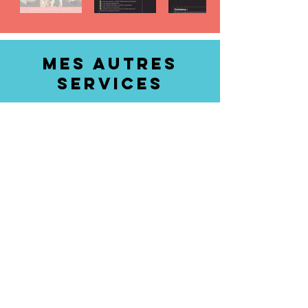
MES AUTRES
SERVICES
community
management
Confier la
gestion de vos réseaux
sociaux
et atteignez vos objectifs de
visibilité !