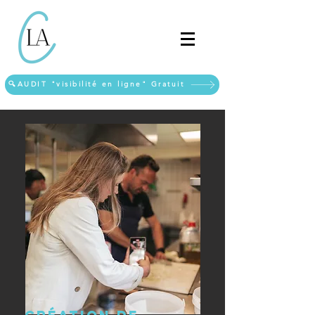
🔍AUDIT "visibilité en ligne" Gratuit