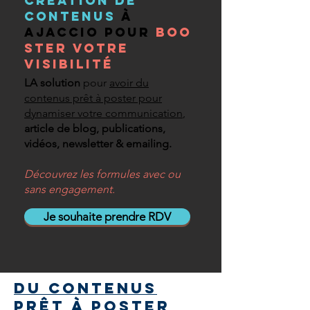
Création de
contenus
à
Ajaccio pour
boo
ster votre
visibilité
LA solution
pour
avoir du
contenus prêt à poster pour
dynamiser votre communication
,
article de blog,
publications,
vidéos, newsletter & emailing.
Découvrez les formules avec ou
sans engagement.
Je souhaite prendre RDV
DU CONTENUS
PRÊT à poster