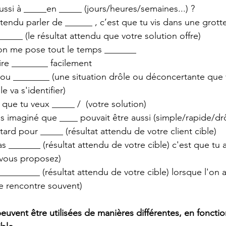
ssi à _____en _____ (jours/heures/semaines...) ?
ntendu parler de ______ , c’est que tu vis dans une grott
_____ (le résultat attendu que votre solution offre)
on me pose tout le temps _______
ire ________ facilement
 ou ________ (une situation drôle ou déconcertante que v
le va s'identifier)
 que tu veux _____ /  (votre solution)
is imaginé que ____ pouvait être aussi (simple/rapide/drôl
 tard pour _____ (résultat attendu de votre client cible)
 _______ (résultat attendu de votre cible) c'est que tu 
 vous proposez)
_______ (résultat attendu de votre cible) lorsque l'on a
e rencontre souvent)
euvent être utilisées de manières différentes, en fonctio