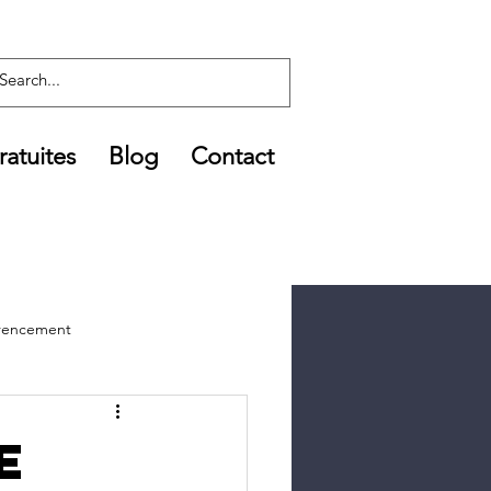
atuites
Blog
Contact
férencement
e