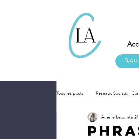
Acc
🔍AU
Tous les posts
Réseaux Sociaux | Con
Amélie Lecomte
21
Phra