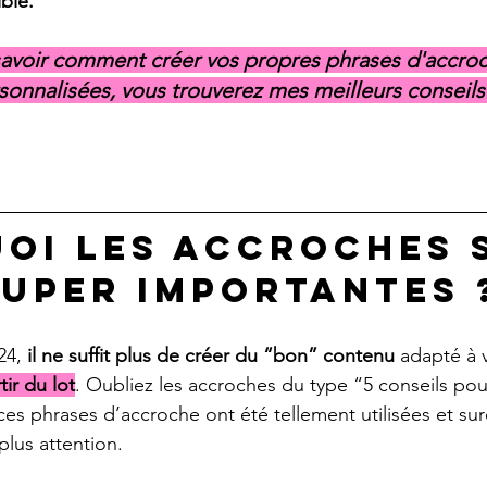
ible.
savoir comment créer vos propres phrases d'accro
sonnalisées, vous trouverez mes meilleurs conseils 
oi les accroches 
super importantes 
24, 
il ne suffit plus de créer du “bon” contenu
 adapté à v
tir du lot
. Oubliez les accroches du type “5 conseils pou
s phrases d’accroche ont été tellement utilisées et sur
lus attention. 