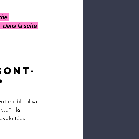
che 
 dans la suite 
sont-
?
otre cible, il va 
r….” “la 
exploitées 