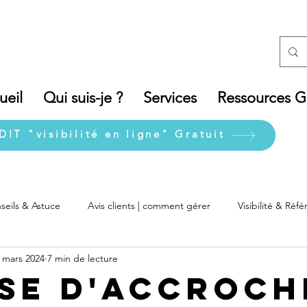
ueil
Qui suis-je ?
Services
Ressources Gr
DIT "visibilité en ligne" Gratuit
seils & Astuce
Avis clients | comment gérer
Visibilité & Ré
 mars 2024
7 min de lecture
se d'accroch