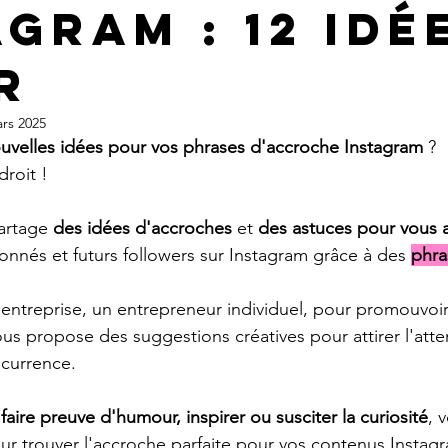
gram : 12 idé
r
rs 2025
uvelles idées pour vos phrases d'accroche Instagram
 ? 
roit ! 
partage 
des idées d'accroches 
et 
des astuces pour vous a
onnés et futurs followers sur Instagram grâce à des 
phra
ntreprise, un entrepreneur individuel, pour promouvoir
ous propose des suggestions créatives pour attirer l'atte
currence. 
 
faire preuve d'humour, inspirer ou susciter la curiosité
, 
our trouver l'accroche parfaite pour vos contenus Instagr