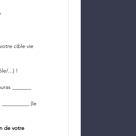
e 
otre cible vie 
e/...) !
auras _______ 
 __________ (le 
n de votre 