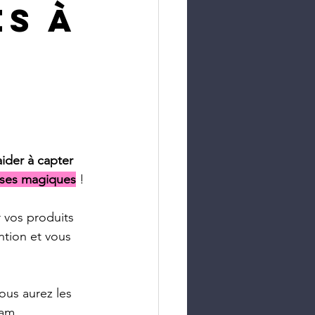
es à
ider à capter 
ses magiques
 !
 vos produits 
ntion et vous 
vous aurez les 
am. 