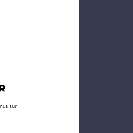
r
nus sur 