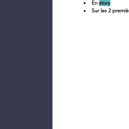
En 
story
Sur les 2 premi