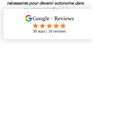
nécessaires pour devenir autonome dans
ma communication.
(...)
Je recommande vivement si vous
souhaitez acquérir un regard critique et
constructif sur votre communication
professionnelle !
Foire aux
questions