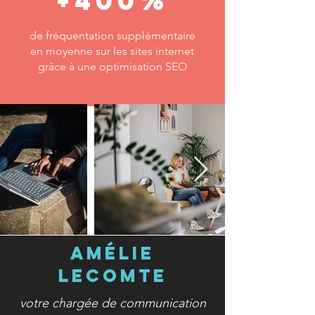
+400%
de fréquentation supplémentaire
en moyenne sur les sites internet
grâce à une optimisation SEO
Amélie
Lecomte
votre chargée de communication