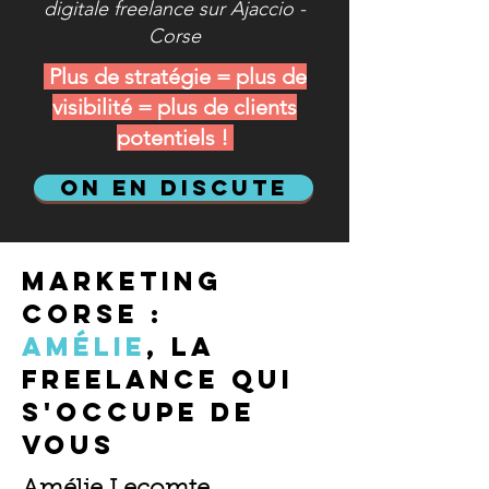
digitale freelance sur Ajaccio -
Corse
Plus de stratégie = plus de
visibilité = plus de clients
potentiels !
on en discute
Marketing
Corse :
amélie
, la
freelance qui
s'occupe de
VOUS