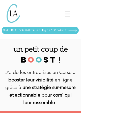
🔍AUDIT "visibilité en ligne" Gratuit
un petit coup de
B
o
o
st
!
J’aide les entreprises en Corse à
booster leur visibilité
en ligne
grâce à
une stratégie sur-mesure
et actionnable
pour
com' qui
leur ressemble
.